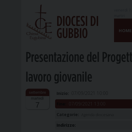
venerdì 7 
martiri
DIOCESI DI
Skip
GUBBIO
to
HOME
content
Presentazione del Progett
lavoro giovanile
07/09/2021 10:00
Inizio:
martedì
07/09/2021 13:00
7
Fine:
Categorie:
Agenda diocesana
Indirizzo: