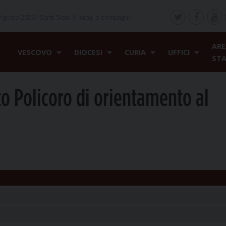
Agosto 2026 /
Santi Sisto II, papa, e compagni,
ARE
VESCOVO
DIOCESI
CURIA
UFFICI
ST
o Policoro di orientamento al