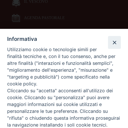
IL VESCOVO
AGENDA PASTORALE
Informativa
DOCUMENTI PASTORALI
Utilizziamo cookie o tecnologie simili per
finalità tecniche e, con il tuo consenso, anche per
ORARI MESSE
altre finalità ("interazioni e funzionalità semplici",
"miglioramento dell'esperienza", "misurazione" e
LITURGIA DELLE ORE
"targeting e pubblicità") come specificato nella
cookie policy.
Cliccando su "accetta" acconsenti all'utilizzo dei
GALLERIE FOTOGRAFICHE
cookie. Cliccando su "personalizza" puoi avere
maggiori informazioni sui cookie utilizzati e
personalizzare le tue preferenze. Cliccando su
GALLERIE VIDEO
"rifiuta" o chiudendo questa informativa proseguirai
la navigazione installando i soli cookie tecnici.