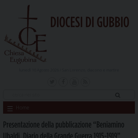
DIOCESI DI GUBBIO
lunedì 10 Agosto 2026 /
San Lorenzo, diacono e martire
Skip
Home
to
content
Presentazione della pubblicazione “Beniamino
Ubaldi. Diario della Grande Guerra 1915-1919”