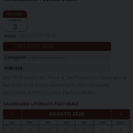
venerdì
3
03/12/2021 18:00
Inizio:
03/12/2021 00:00
Fine:
Categorie:
Agenda del vescovo
Indirizzo:
ore 18.00 presso la Chiesa di San Francesco, Celebrazione
eucaristica nel quarto anniversario dell’ordinazione
episcopale di mons.Luciano Paolucci Bedini
CALENDARIO LITURGICO PASTORALE
‹
AGOSTO 2026
›
Lun
Mar
Mer
Gio
Ven
Sab
Dom
27
28
29
30
31
1
2