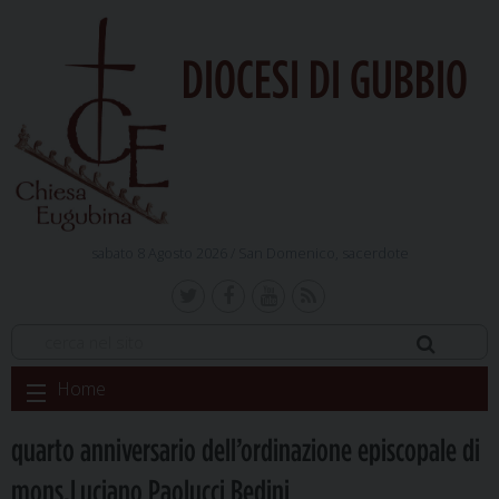
DIOCESI DI GUBBIO
sabato 8 Agosto 2026 /
San Domenico, sacerdote
Skip
Home
to
content
quarto anniversario dell’ordinazione episcopale di
mons.Luciano Paolucci Bedini