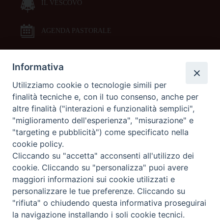
IL VESCOVO
AGENDA PASTORALE
Informativa
DOCUMENTI PASTORALI
Utilizziamo cookie o tecnologie simili per
finalità tecniche e, con il tuo consenso, anche per
ORARI MESSE
altre finalità ("interazioni e funzionalità semplici",
"miglioramento dell'esperienza", "misurazione" e
LITURGIA DELLE ORE
"targeting e pubblicità") come specificato nella
cookie policy.
Cliccando su "accetta" acconsenti all'utilizzo dei
GALLERIE FOTOGRAFICHE
cookie. Cliccando su "personalizza" puoi avere
maggiori informazioni sui cookie utilizzati e
personalizzare le tue preferenze. Cliccando su
GALLERIE VIDEO
"rifiuta" o chiudendo questa informativa proseguirai
la navigazione installando i soli cookie tecnici.