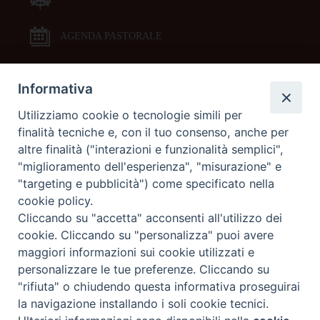
AGENDA PASTORALE
Informativa
DOCUMENTI PASTORALI
Utilizziamo cookie o tecnologie simili per
finalità tecniche e, con il tuo consenso, anche per
ORARI MESSE
altre finalità ("interazioni e funzionalità semplici",
"miglioramento dell'esperienza", "misurazione" e
LITURGIA DELLE ORE
"targeting e pubblicità") come specificato nella
cookie policy.
Cliccando su "accetta" acconsenti all'utilizzo dei
GALLERIE FOTOGRAFICHE
cookie. Cliccando su "personalizza" puoi avere
maggiori informazioni sui cookie utilizzati e
personalizzare le tue preferenze. Cliccando su
GALLERIE VIDEO
"rifiuta" o chiudendo questa informativa proseguirai
la navigazione installando i soli cookie tecnici.