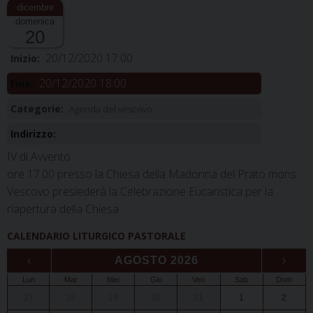
domenica
20
20/12/2020 17:00
Inizio:
20/12/2020 18:00
Fine:
Categorie:
Agenda del vescovo
Indirizzo:
IV di Avvento
ore 17.00 presso la Chiesa della Madonna del Prato mons.
Vescovo presiederà la Celebrazione Eucaristica per la
riapertura della Chiesa
CALENDARIO LITURGICO PASTORALE
‹
AGOSTO 2026
›
Lun
Mar
Mer
Gio
Ven
Sab
Dom
27
28
29
30
31
1
2