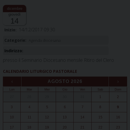
giovedì
14
14/12/2017 09:30
Inizio:
Categorie:
Agenda diocesana
Indirizzo:
presso il Seminario Diocesano mensile Ritiro del Clero
CALENDARIO LITURGICO PASTORALE
‹
AGOSTO 2026
›
Lun
Mar
Mer
Gio
Ven
Sab
Dom
27
28
29
30
31
1
2
3
4
5
6
7
8
9
10
11
12
13
14
15
16
17
18
19
20
21
22
23