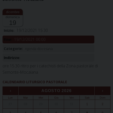
domenica
19
19/12/2021 15:30
Inizio:
19/12/2021 00:00
Fine:
Categorie:
Agenda diocesana
Indirizzo:
ore 15.30 ritiro per i catechisti della Zona pastorale di
Semonte-Mocaiana
CALENDARIO LITURGICO PASTORALE
‹
AGOSTO 2026
›
Lun
Mar
Mer
Gio
Ven
Sab
Dom
27
28
29
30
31
1
2