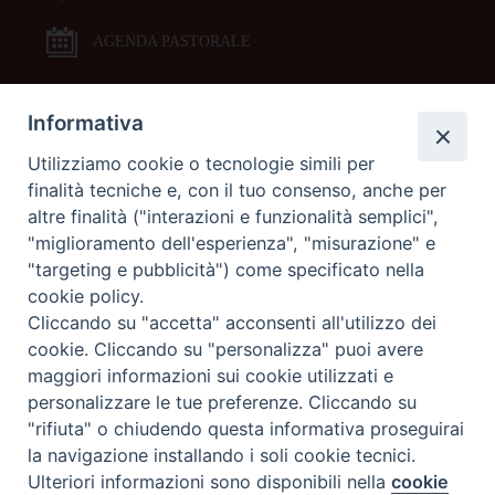
AGENDA PASTORALE
Informativa
DOCUMENTI PASTORALI
Utilizziamo cookie o tecnologie simili per
finalità tecniche e, con il tuo consenso, anche per
ORARI MESSE
altre finalità ("interazioni e funzionalità semplici",
"miglioramento dell'esperienza", "misurazione" e
LITURGIA DELLE ORE
"targeting e pubblicità") come specificato nella
cookie policy.
Cliccando su "accetta" acconsenti all'utilizzo dei
GALLERIE FOTOGRAFICHE
cookie. Cliccando su "personalizza" puoi avere
maggiori informazioni sui cookie utilizzati e
personalizzare le tue preferenze. Cliccando su
GALLERIE VIDEO
"rifiuta" o chiudendo questa informativa proseguirai
la navigazione installando i soli cookie tecnici.
Preferenze Cookie
Ulteriori informazioni sono disponibili nella
cookie