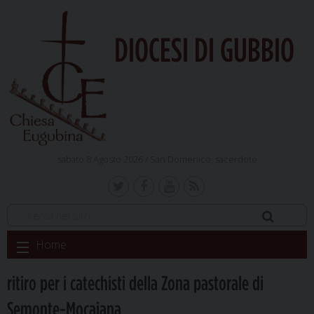
DIOCESI DI GUBBIO
sabato 8 Agosto 2026 /
San Domenico, sacerdote
Skip
Home
to
content
ritiro per i catechisti della Zona pastorale di
Semonte-Mocaiana