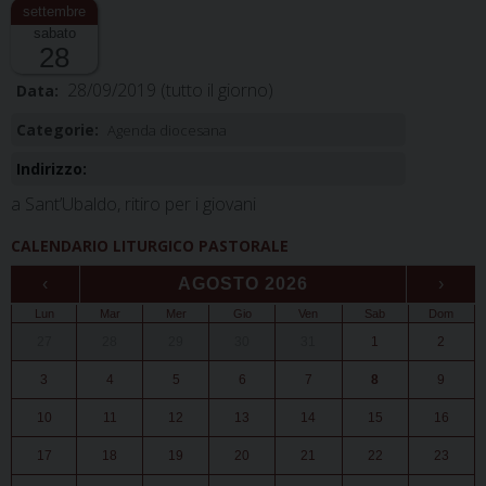
sabato
28
28/09/2019
(tutto il giorno)
Data:
Categorie:
Agenda diocesana
Indirizzo:
a Sant’Ubaldo, ritiro per i giovani
CALENDARIO LITURGICO PASTORALE
‹
AGOSTO 2026
›
Lun
Mar
Mer
Gio
Ven
Sab
Dom
27
28
29
30
31
1
2
3
4
5
6
7
8
9
10
11
12
13
14
15
16
17
18
19
20
21
22
23