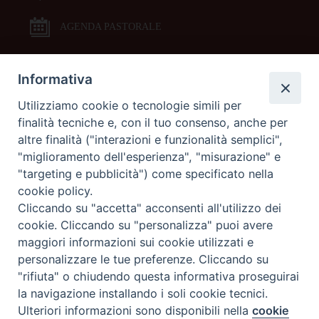
AGENDA PASTORALE
Informativa
DOCUMENTI PASTORALI
Utilizziamo cookie o tecnologie simili per
finalità tecniche e, con il tuo consenso, anche per
ORARI MESSE
altre finalità ("interazioni e funzionalità semplici",
"miglioramento dell'esperienza", "misurazione" e
LITURGIA DELLE ORE
"targeting e pubblicità") come specificato nella
cookie policy.
Cliccando su "accetta" acconsenti all'utilizzo dei
GALLERIE FOTOGRAFICHE
cookie. Cliccando su "personalizza" puoi avere
maggiori informazioni sui cookie utilizzati e
personalizzare le tue preferenze. Cliccando su
GALLERIE VIDEO
"rifiuta" o chiudendo questa informativa proseguirai
la navigazione installando i soli cookie tecnici.
Preferenze Cookie
Ulteriori informazioni sono disponibili nella
cookie