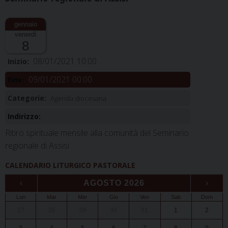
venerdì
8
08/01/2021 10:00
Inizio:
09/01/2021 00:00
Fine:
Categorie:
Agenda diocesana
Indirizzo:
Ritiro spirituale mensile alla comunità del Seminario
regionale di Assisi
CALENDARIO LITURGICO PASTORALE
‹
AGOSTO 2026
›
Lun
Mar
Mer
Gio
Ven
Sab
Dom
27
28
29
30
31
1
2