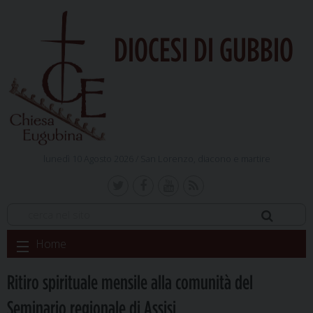
DIOCESI DI GUBBIO
lunedì 10 Agosto 2026 /
San Lorenzo, diacono e martire
Skip
Home
to
content
Ritiro spirituale mensile alla comunità del
Seminario regionale di Assisi