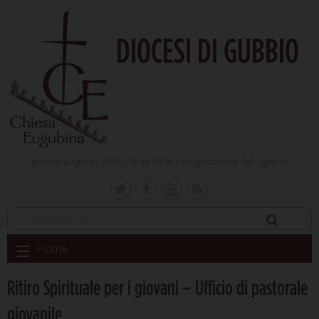
DIOCESI DI GUBBIO
giovedì 6 Agosto 2026 /
Festa della Trasfigurazione del Signore
Skip
Home
to
content
Ritiro Spirituale per i giovani – Ufficio di pastorale
giovanile