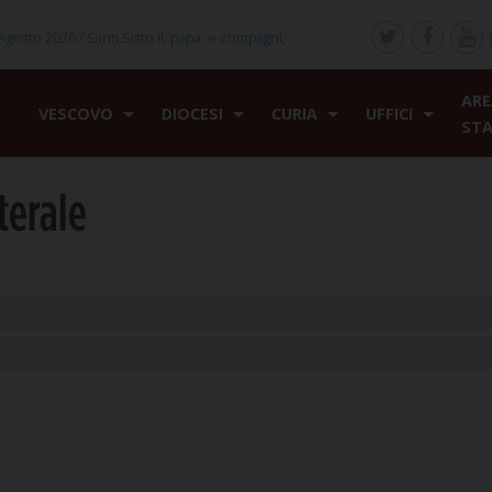
Agosto 2026 /
Santi Sisto II, papa, e compagni,
ARE
VESCOVO
DIOCESI
CURIA
UFFICI
ST
terale