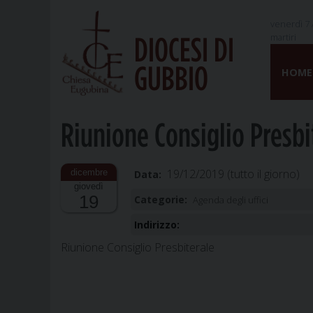
venerdì 7 
martiri
DIOCESI DI
Skip
GUBBIO
to
HOME
content
Riunione Consiglio Presbi
19/12/2019
(tutto il giorno)
Data:
giovedì
19
Categorie:
Agenda degli uffici
Indirizzo:
Riunione Consiglio Presbiterale