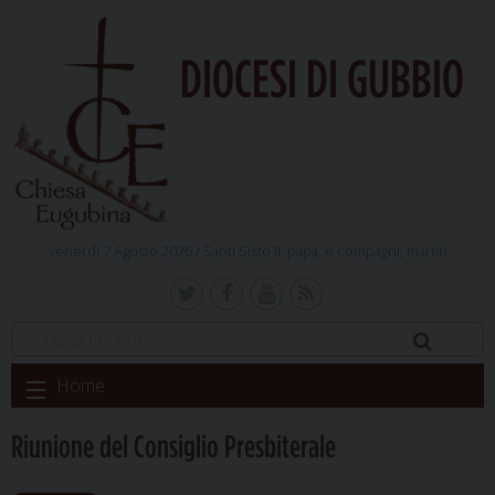
DIOCESI DI GUBBIO
venerdì 7 Agosto 2026 /
Santi Sisto II, papa, e compagni, martiri
Skip
Home
to
content
Riunione del Consiglio Presbiterale