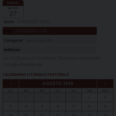
giovedì
27
27/02/2020 10:00
Inizio:
27/02/2020 12:00
Fine:
Categorie:
Agenda degli uffici
Indirizzo:
ore 10.00 presso il Seminario Diocesano riunione del
Consiglio Presbiterale
CALENDARIO LITURGICO PASTORALE
‹
AGOSTO 2026
›
Lun
Mar
Mer
Gio
Ven
Sab
Dom
27
28
29
30
31
1
2
3
4
5
6
7
8
9
10
11
12
13
14
15
16