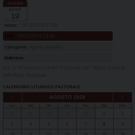
giovedì
19
19/12/2019 21:00
Inizio:
19/12/2019 23:00
Fine:
Categorie:
Agenda degli uffici
Indirizzo:
ore 21.00 presso il Centro Pastorale San Filippo, riunione
dell’Ufficio Pastorale
CALENDARIO LITURGICO PASTORALE
‹
AGOSTO 2026
›
Lun
Mar
Mer
Gio
Ven
Sab
Dom
27
28
29
30
31
1
2
3
4
5
6
7
8
9
10
11
12
13
14
15
16