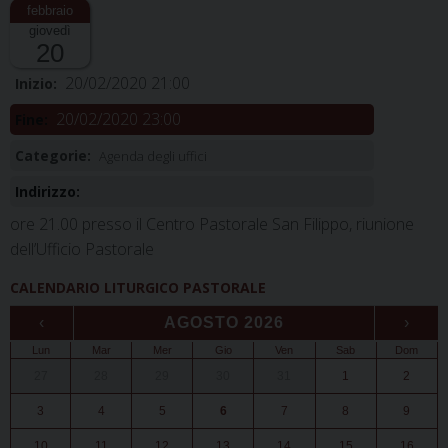
giovedì
20
20/02/2020 21:00
Inizio:
20/02/2020 23:00
Fine:
Categorie:
Agenda degli uffici
Indirizzo:
ore 21.00 presso il Centro Pastorale San Filippo, riunione
dell’Ufficio Pastorale
CALENDARIO LITURGICO PASTORALE
‹
AGOSTO 2026
›
Lun
Mar
Mer
Gio
Ven
Sab
Dom
27
28
29
30
31
1
2
3
4
5
6
7
8
9
10
11
12
13
14
15
16