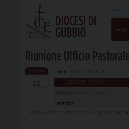
giovedì 6 
Signore
DIOCESI DI
Skip
GUBBIO
to
HOME
content
Riunione Ufficio Pastoral
21/11/2019 21:00
Inizio:
giovedì
20/08/2019 00:00
21
Fine:
Categorie:
Agenda degli uffici
Indirizzo:
presso il centro pastorale San Filippo riunione del