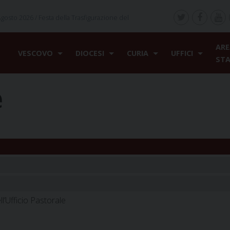
Agosto 2026 /
Festa della Trasfigurazione del
ARE
VESCOVO
DIOCESI
CURIA
UFFICI
ST
e
l’Ufficio Pastorale