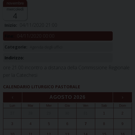
mercoledì
4
04/11/2020 21:00
Inizio:
04/11/2020 00:00
Fine:
Categorie:
Agenda degli uffici
Indirizzo:
ore 21.00 incontro a distanza della Commissione Regionale
per la Catechesi
CALENDARIO LITURGICO PASTORALE
‹
AGOSTO 2026
›
Lun
Mar
Mer
Gio
Ven
Sab
Dom
27
28
29
30
31
1
2
3
4
5
6
7
8
9
10
11
12
13
14
15
16