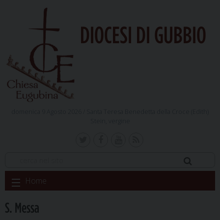
DIOCESI DI GUBBIO
domenica 9 Agosto 2026 /
Santa Teresa Benedetta della Croce (Edith)
Stein, vergine
Skip
Home
to
content
S. Messa