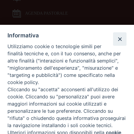
AGENDA PASTORALE
Informativa
DOCUMENTI PASTORALI
Utilizziamo cookie o tecnologie simili per
finalità tecniche e, con il tuo consenso, anche per
ORARI MESSE
altre finalità ("interazioni e funzionalità semplici",
"miglioramento dell'esperienza", "misurazione" e
LITURGIA DELLE ORE
"targeting e pubblicità") come specificato nella
cookie policy.
Cliccando su "accetta" acconsenti all'utilizzo dei
GALLERIE FOTOGRAFICHE
cookie. Cliccando su "personalizza" puoi avere
maggiori informazioni sui cookie utilizzati e
personalizzare le tue preferenze. Cliccando su
GALLERIE VIDEO
"rifiuta" o chiudendo questa informativa proseguirai
la navigazione installando i soli cookie tecnici.
Preferenze Cookie
Ulteriori informazioni sono disponibili nella
cookie