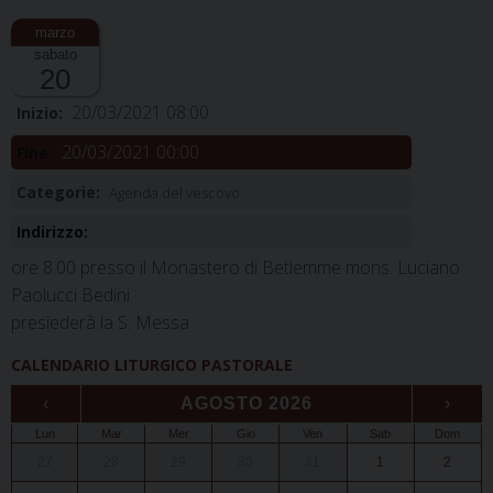
sabato
20
20/03/2021 08:00
Inizio:
20/03/2021 00:00
Fine:
Categorie:
Agenda del vescovo
Indirizzo:
ore 8.00 presso il Monastero di Betlemme mons. Luciano
Paolucci Bedini
presiederà la S. Messa
CALENDARIO LITURGICO PASTORALE
‹
AGOSTO 2026
›
Lun
Mar
Mer
Gio
Ven
Sab
Dom
27
28
29
30
31
1
2