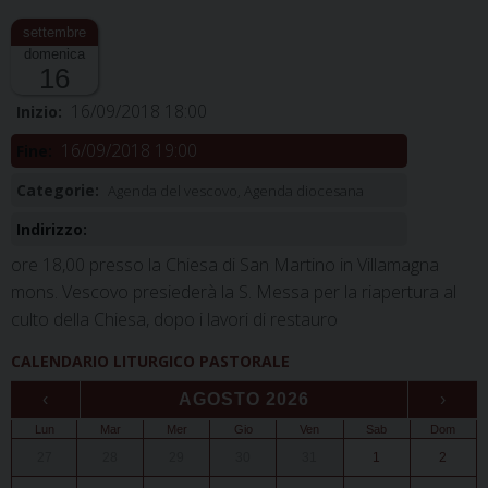
domenica
16
16/09/2018 18:00
Inizio:
16/09/2018 19:00
Fine:
Categorie:
Agenda del vescovo, Agenda diocesana
Indirizzo:
ore 18,00 presso la Chiesa di San Martino in Villamagna
mons. Vescovo presiederà la S. Messa per la riapertura al
culto della Chiesa, dopo i lavori di restauro
CALENDARIO LITURGICO PASTORALE
‹
AGOSTO 2026
›
Lun
Mar
Mer
Gio
Ven
Sab
Dom
27
28
29
30
31
1
2