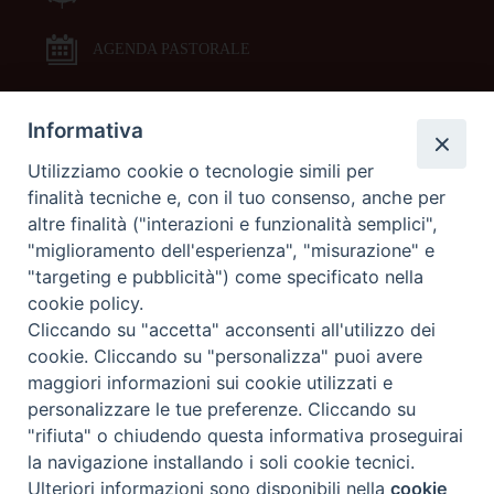
AGENDA PASTORALE
Informativa
DOCUMENTI PASTORALI
Utilizziamo cookie o tecnologie simili per
finalità tecniche e, con il tuo consenso, anche per
ORARI MESSE
altre finalità ("interazioni e funzionalità semplici",
"miglioramento dell'esperienza", "misurazione" e
LITURGIA DELLE ORE
"targeting e pubblicità") come specificato nella
cookie policy.
Cliccando su "accetta" acconsenti all'utilizzo dei
GALLERIE FOTOGRAFICHE
cookie. Cliccando su "personalizza" puoi avere
maggiori informazioni sui cookie utilizzati e
personalizzare le tue preferenze. Cliccando su
GALLERIE VIDEO
"rifiuta" o chiudendo questa informativa proseguirai
la navigazione installando i soli cookie tecnici.
Preferenze Cookie
Ulteriori informazioni sono disponibili nella
cookie