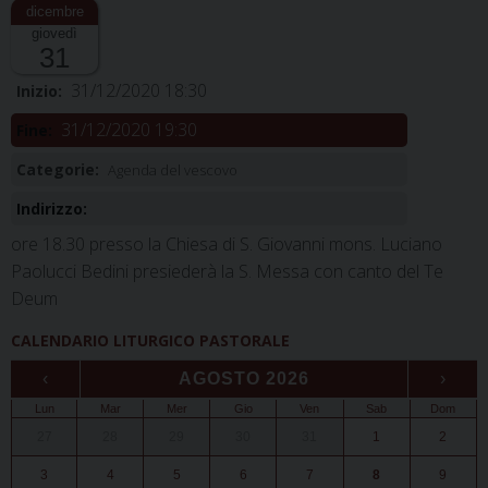
giovedì
31
31/12/2020 18:30
Inizio:
31/12/2020 19:30
Fine:
Categorie:
Agenda del vescovo
Indirizzo:
ore 18.30 presso la Chiesa di S. Giovanni mons. Luciano
Paolucci Bedini presiederà la S. Messa con canto del Te
Deum
CALENDARIO LITURGICO PASTORALE
‹
AGOSTO 2026
›
Lun
Mar
Mer
Gio
Ven
Sab
Dom
27
28
29
30
31
1
2
3
4
5
6
7
8
9