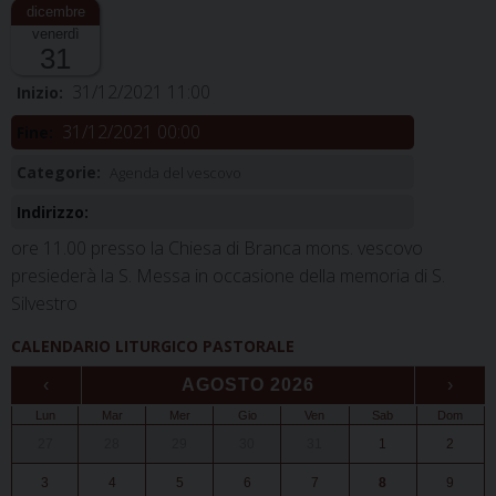
venerdì
31
31/12/2021 11:00
Inizio:
31/12/2021 00:00
Fine:
Categorie:
Agenda del vescovo
Indirizzo:
ore 11.00 presso la Chiesa di Branca mons. vescovo
presiederà la S. Messa in occasione della memoria di S.
Silvestro
CALENDARIO LITURGICO PASTORALE
‹
AGOSTO 2026
›
Lun
Mar
Mer
Gio
Ven
Sab
Dom
27
28
29
30
31
1
2
3
4
5
6
7
8
9