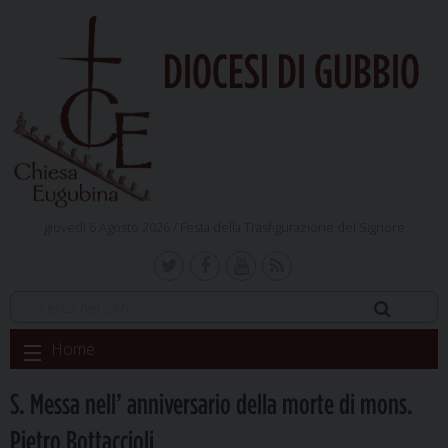
DIOCESI DI GUBBIO
giovedì 6 Agosto 2026 /
Festa della Trasfigurazione del Signore
Skip
Home
to
content
S. Messa nell’ anniversario della morte di mons.
Pietro Bottaccioli