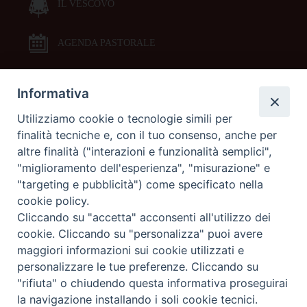
IL VESCOVO
AGENDA PASTORALE
Informativa
DOCUMENTI PASTORALI
Utilizziamo cookie o tecnologie simili per
finalità tecniche e, con il tuo consenso, anche per
ORARI MESSE
altre finalità ("interazioni e funzionalità semplici",
"miglioramento dell'esperienza", "misurazione" e
LITURGIA DELLE ORE
"targeting e pubblicità") come specificato nella
cookie policy.
Cliccando su "accetta" acconsenti all'utilizzo dei
GALLERIE FOTOGRAFICHE
cookie. Cliccando su "personalizza" puoi avere
maggiori informazioni sui cookie utilizzati e
personalizzare le tue preferenze. Cliccando su
GALLERIE VIDEO
"rifiuta" o chiudendo questa informativa proseguirai
la navigazione installando i soli cookie tecnici.