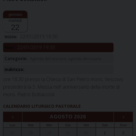
martedì
22
22/01/2019 18:30
Inizio:
22/01/2019 19:30
Fine:
Categorie:
Agenda del vescovo, Agenda diocesana
Indirizzo:
ore 18,30 presso la Chiesa di San Pietro mons. Vescovo
presiederà la S. Messa nell’ anniversario della morte di
mons. Pietro Bottaccioli
CALENDARIO LITURGICO PASTORALE
‹
AGOSTO 2026
›
Lun
Mar
Mer
Gio
Ven
Sab
Dom
27
28
29
30
31
1
2