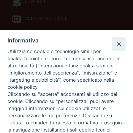
IL VESCOVO
AGENDA PASTORALE
Informativa
DOCUMENTI PASTORALI
Utilizziamo cookie o tecnologie simili per
finalità tecniche e, con il tuo consenso, anche per
ORARI MESSE
altre finalità ("interazioni e funzionalità semplici",
"miglioramento dell'esperienza", "misurazione" e
LITURGIA DELLE ORE
"targeting e pubblicità") come specificato nella
cookie policy.
Cliccando su "accetta" acconsenti all'utilizzo dei
GALLERIE FOTOGRAFICHE
cookie. Cliccando su "personalizza" puoi avere
maggiori informazioni sui cookie utilizzati e
personalizzare le tue preferenze. Cliccando su
GALLERIE VIDEO
"rifiuta" o chiudendo questa informativa proseguirai
la navigazione installando i soli cookie tecnici.