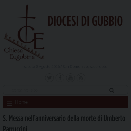
DIOCESI DI GUBBIO
sabato 8 Agosto 2026 /
San Domenico, sacerdote
Skip
Home
to
content
S. Messa nell’anniversario della morte di Umberto
Parruccini