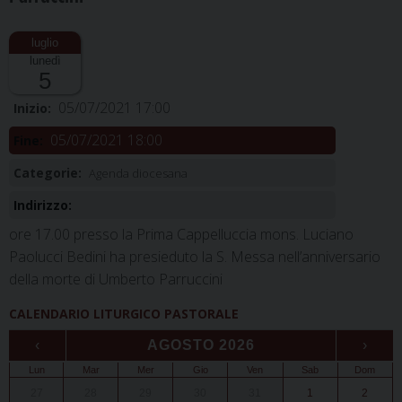
lunedì
5
05/07/2021 17:00
Inizio:
05/07/2021 18:00
Fine:
Categorie:
Agenda diocesana
Indirizzo:
ore 17.00 presso la Prima Cappelluccia mons. Luciano
Paolucci Bedini ha presieduto la S. Messa nell’anniversario
della morte di Umberto Parruccini
CALENDARIO LITURGICO PASTORALE
‹
AGOSTO 2026
›
Lun
Mar
Mer
Gio
Ven
Sab
Dom
27
28
29
30
31
1
2