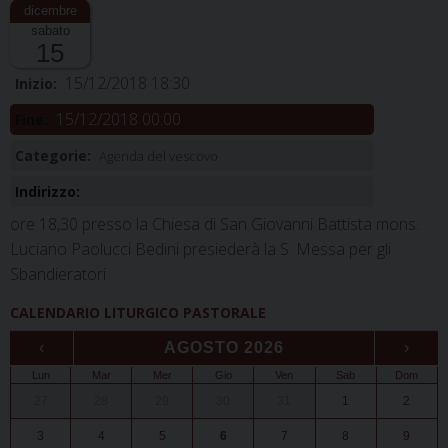
sabato
15
15/12/2018 18:30
Inizio:
15/12/2018 00:00
Fine:
Categorie:
Agenda del vescovo
Indirizzo:
ore 18,30 presso la Chiesa di San Giovanni Battista mons.
Luciano Paolucci Bedini presiederà la S. Messa per gli
Sbandieratori
CALENDARIO LITURGICO PASTORALE
‹
AGOSTO 2026
›
Lun
Mar
Mer
Gio
Ven
Sab
Dom
27
28
29
30
31
1
2
3
4
5
6
7
8
9