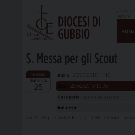
giovedì 6 
Signore
DIOCESI DI
Skip
GUBBIO
to
HOME
content
S. Messa per gli Scout
25/02/2018 11:15
Inizio:
domenica
25/02/2018 13:00
25
Fine:
Categorie:
Agenda del vescovo
Indirizzo:
ore 11,15 presso la Chiesa Cattedrale mons. Lucian