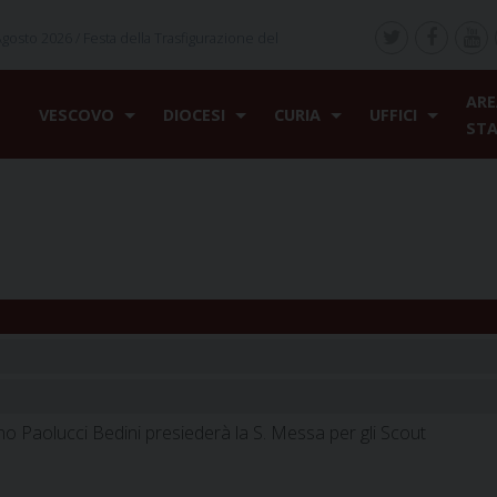
Agosto 2026 /
Festa della Trasfigurazione del
ARE
VESCOVO
DIOCESI
CURIA
UFFICI
ST
o Paolucci Bedini presiederà la S. Messa per gli Scout