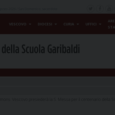
gosto 2026 /
San Domenico, sacerdote
ARE
VESCOVO
DIOCESI
CURIA
UFFICI
ST
 della Scuola Garibaldi
 mons. Vescovo presiederà la S. Messa per il centenario della S