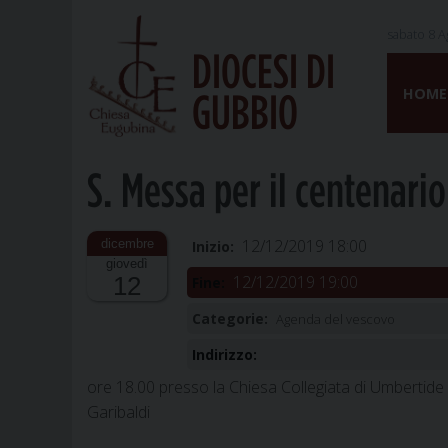
sabato 8 A
DIOCESI DI
Skip
to
HOME
GUBBIO
content
S. Messa per il centenario
12/12/2019 18:00
Inizio:
giovedì
12/12/2019 19:00
12
Fine:
Categorie:
Agenda del vescovo
Indirizzo:
ore 18.00 presso la Chiesa Collegiata di Umbertide
Garibaldi