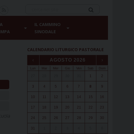
A
IL CAMMINO
AMPA
SINODALE
CALENDARIO LITURGICO PASTORALE
‹
AGOSTO 2026
›
Lun
Mar
Mer
Gio
Ven
Sab
Dom
27
28
29
30
31
1
2
3
4
5
6
7
8
9
10
11
12
13
14
15
16
17
18
19
20
21
22
23
cuola
24
25
26
27
28
29
30
31
1
2
3
4
5
6