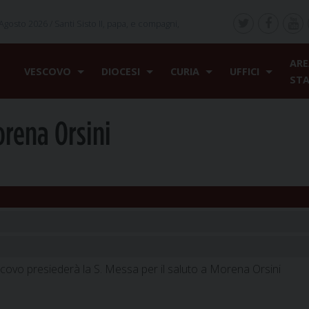
Agosto 2026 /
Santi Sisto II, papa, e compagni,
ARE
VESCOVO
DIOCESI
CURIA
UFFICI
ST
orena Orsini
covo presiederà la S. Messa per il saluto a Morena Orsini