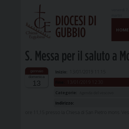
venerdì 7 
martiri
DIOCESI DI
Skip
GUBBIO
to
HOME
content
S. Messa per il saluto a M
13/01/2019 11:15
Inizio:
domenica
13/01/2019 12:30
13
Fine:
Categorie:
Agenda del vescovo
Indirizzo:
ore 11,15 presso la Chiesa di San Pietro mons. Ves