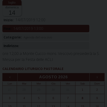
domenica
14
14/07/2019 12:00
Inizio:
14/07/2019 13:00
Fine:
Categorie:
Agenda del vescovo
Indirizzo:
ore 12,00 a Monte Cucco mons. Vescovo presiederà la S.
Messa per la Festa delle ACLI
CALENDARIO LITURGICO PASTORALE
‹
AGOSTO 2026
›
Lun
Mar
Mer
Gio
Ven
Sab
Dom
27
28
29
30
31
1
2
3
4
5
6
7
8
9
10
11
12
13
14
15
16