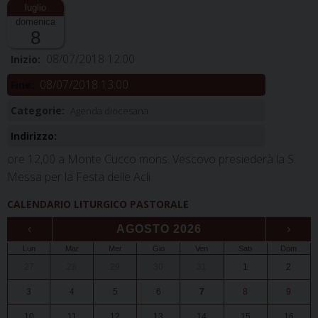
domenica
8
08/07/2018 12:00
Inizio:
08/07/2018 13:00
Fine:
Categorie:
Agenda diocesana
Indirizzo:
ore 12,00 a Monte Cucco mons. Vescovo presiederà la S.
Messa per la Festa delle Acli
CALENDARIO LITURGICO PASTORALE
‹
AGOSTO 2026
›
Lun
Mar
Mer
Gio
Ven
Sab
Dom
27
28
29
30
31
1
2
3
4
5
6
7
8
9
10
11
12
13
14
15
16