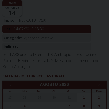
domenica
14
14/07/2019 17:30
Inizio:
14/07/2019 18:30
Fine:
Categorie:
Agenda del vescovo
Indirizzo:
ore 17,30 presso l’Eremo di S. Ambrogio mons. Luciano
Paolucci Bedini celebrerà la S. Messa per la memoria del
Beato Arcangelo
CALENDARIO LITURGICO PASTORALE
‹
AGOSTO 2026
›
Lun
Mar
Mer
Gio
Ven
Sab
Dom
27
28
29
30
31
1
2
3
4
5
6
7
8
9