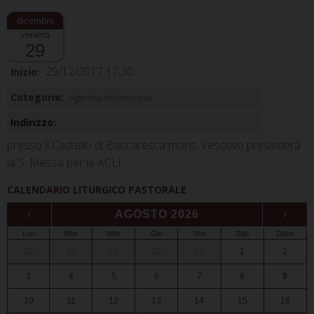
venerdì
29
29/12/2017 17:30
Inizio:
Categorie:
Agenda del vescovo
Indirizzo:
presso il Castello di Baccaresca mons. Vescovo presiederà
la S. Messa per le ACLI
CALENDARIO LITURGICO PASTORALE
‹
AGOSTO 2026
›
Lun
Mar
Mer
Gio
Ven
Sab
Dom
27
28
29
30
31
1
2
3
4
5
6
7
8
9
10
11
12
13
14
15
16