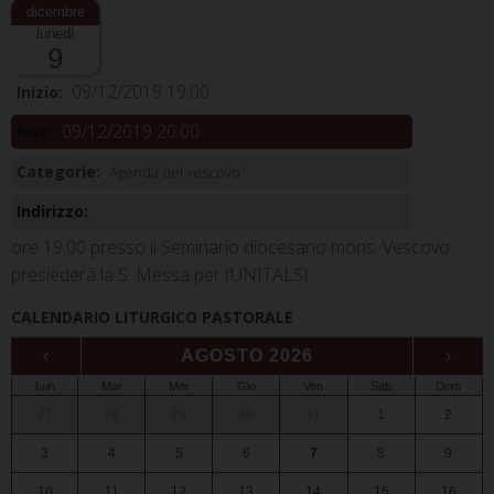
lunedì
9
09/12/2019 19:00
Inizio:
09/12/2019 20:00
Fine:
Categorie:
Agenda del vescovo
Indirizzo:
ore 19.00 presso il Seminario diocesano mons. Vescovo
presiederà la S. Messa per l’UNITALSI
CALENDARIO LITURGICO PASTORALE
‹
AGOSTO 2026
›
Lun
Mar
Mer
Gio
Ven
Sab
Dom
27
28
29
30
31
1
2
3
4
5
6
7
8
9
10
11
12
13
14
15
16