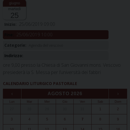
martedì
25
25/06/2019 09:00
Inizio:
25/06/2019 10:00
Fine:
Categorie:
Agenda del vescovo
Indirizzo:
ore 9,00 presso la Chiesa di San Giovanni mons. Vescovo
presiederà la S. Messa per l’università dei fabbri
CALENDARIO LITURGICO PASTORALE
‹
AGOSTO 2026
›
Lun
Mar
Mer
Gio
Ven
Sab
Dom
27
28
29
30
31
1
2
3
4
5
6
7
8
9
10
11
12
13
14
15
16