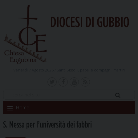
DIOCESI DI GUBBIO
venerdì 7 Agosto 2026 /
Santi Sisto II, papa, e compagni, martiri
Skip
Home
to
content
S. Messa per l’università dei fabbri