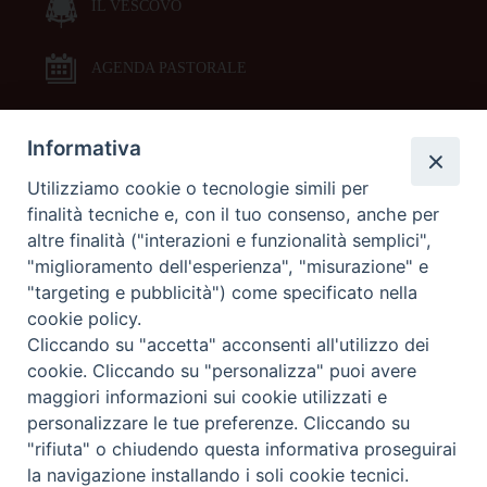
IL VESCOVO
AGENDA PASTORALE
Informativa
DOCUMENTI PASTORALI
Utilizziamo cookie o tecnologie simili per
finalità tecniche e, con il tuo consenso, anche per
ORARI MESSE
altre finalità ("interazioni e funzionalità semplici",
"miglioramento dell'esperienza", "misurazione" e
LITURGIA DELLE ORE
"targeting e pubblicità") come specificato nella
cookie policy.
Cliccando su "accetta" acconsenti all'utilizzo dei
GALLERIE FOTOGRAFICHE
cookie. Cliccando su "personalizza" puoi avere
maggiori informazioni sui cookie utilizzati e
personalizzare le tue preferenze. Cliccando su
GALLERIE VIDEO
"rifiuta" o chiudendo questa informativa proseguirai
la navigazione installando i soli cookie tecnici.