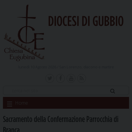
DIOCESI DI GUBBIO
lunedì 10 Agosto 2026 /
San Lorenzo, diacono e martire
Skip
Home
to
content
Sacramento della Confermazione Parrocchia di
Branca