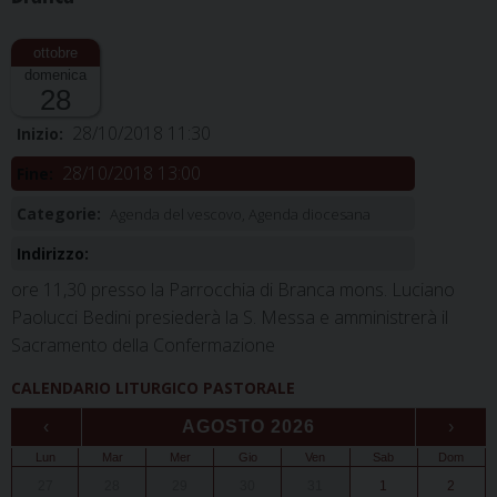
domenica
28
28/10/2018 11:30
Inizio:
28/10/2018 13:00
Fine:
Categorie:
Agenda del vescovo, Agenda diocesana
Indirizzo:
ore 11,30 presso la Parrocchia di Branca mons. Luciano
Paolucci Bedini presiederà la S. Messa e amministrerà il
Sacramento della Confermazione
CALENDARIO LITURGICO PASTORALE
‹
AGOSTO 2026
›
Lun
Mar
Mer
Gio
Ven
Sab
Dom
27
28
29
30
31
1
2