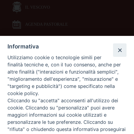
IL VESCOVO
AGENDA PASTORALE
Informativa
DOCUMENTI PASTORALI
Utilizziamo cookie o tecnologie simili per
finalità tecniche e, con il tuo consenso, anche per
ORARI MESSE
altre finalità ("interazioni e funzionalità semplici",
"miglioramento dell'esperienza", "misurazione" e
LITURGIA DELLE ORE
"targeting e pubblicità") come specificato nella
cookie policy.
Cliccando su "accetta" acconsenti all'utilizzo dei
GALLERIE FOTOGRAFICHE
cookie. Cliccando su "personalizza" puoi avere
maggiori informazioni sui cookie utilizzati e
personalizzare le tue preferenze. Cliccando su
GALLERIE VIDEO
"rifiuta" o chiudendo questa informativa proseguirai