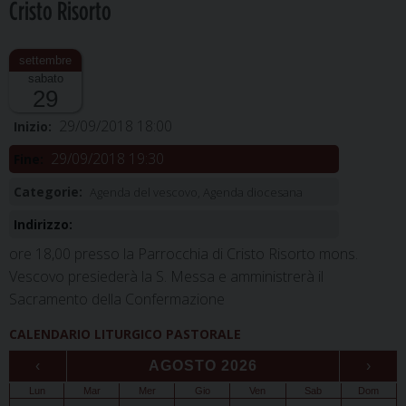
Cristo Risorto
sabato
29
29/09/2018 18:00
Inizio:
29/09/2018 19:30
Fine:
Categorie:
Agenda del vescovo, Agenda diocesana
Indirizzo:
ore 18,00 presso la Parrocchia di Cristo Risorto mons.
Vescovo presiederà la S. Messa e amministrerà il
Sacramento della Confermazione
CALENDARIO LITURGICO PASTORALE
‹
AGOSTO 2026
›
Lun
Mar
Mer
Gio
Ven
Sab
Dom