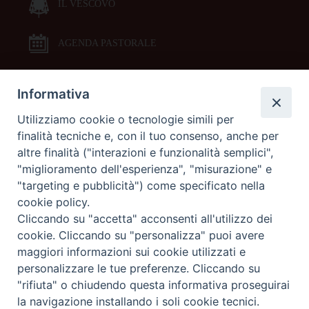
IL VESCOVO
AGENDA PASTORALE
Informativa
DOCUMENTI PASTORALI
Utilizziamo cookie o tecnologie simili per
finalità tecniche e, con il tuo consenso, anche per
ORARI MESSE
altre finalità ("interazioni e funzionalità semplici",
"miglioramento dell'esperienza", "misurazione" e
LITURGIA DELLE ORE
"targeting e pubblicità") come specificato nella
cookie policy.
Cliccando su "accetta" acconsenti all'utilizzo dei
GALLERIE FOTOGRAFICHE
cookie. Cliccando su "personalizza" puoi avere
maggiori informazioni sui cookie utilizzati e
personalizzare le tue preferenze. Cliccando su
GALLERIE VIDEO
"rifiuta" o chiudendo questa informativa proseguirai
la navigazione installando i soli cookie tecnici.