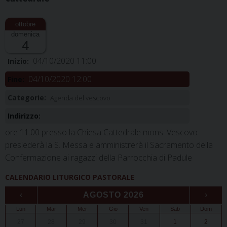
domenica
4
04/10/2020 11:00
Inizio:
04/10/2020 12:00
Fine:
Categorie:
Agenda del vescovo
Indirizzo:
ore 11.00 presso la Chiesa Cattedrale mons. Vescovo
presiederà la S. Messa e amministrerà il Sacramento della
Confermazione ai ragazzi della Parrocchia di Padule
CALENDARIO LITURGICO PASTORALE
‹
AGOSTO 2026
›
Lun
Mar
Mer
Gio
Ven
Sab
Dom
27
28
29
30
31
1
2