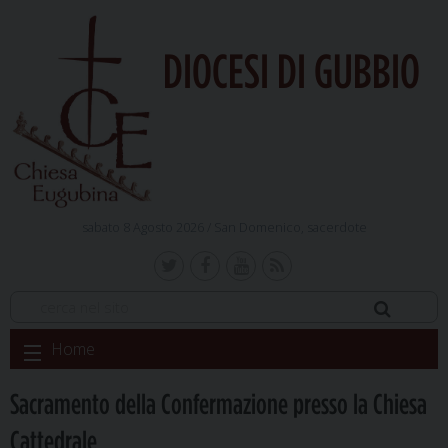
DIOCESI DI GUBBIO
sabato 8 Agosto 2026 /
San Domenico, sacerdote
Skip
Home
to
content
Sacramento della Confermazione presso la Chiesa
Cattedrale