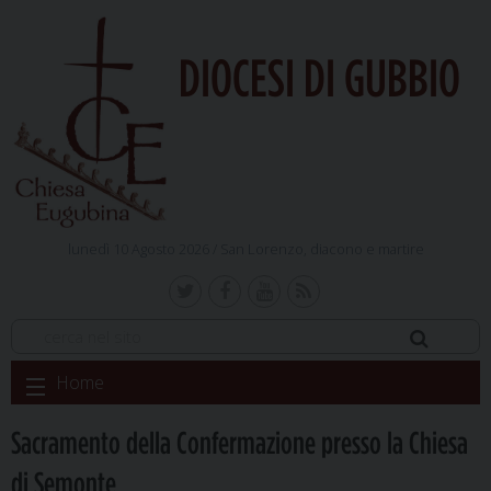
DIOCESI DI GUBBIO
lunedì 10 Agosto 2026 /
San Lorenzo, diacono e martire
Skip
Home
to
content
Sacramento della Confermazione presso la Chiesa
di Semonte