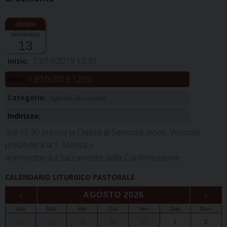
domenica
13
13/10/2019 10:30
Inizio:
13/10/2019 12:00
Fine:
Categorie:
Agenda diocesana
Indirizzo:
ore 10.30 presso la Chiesa di Semonte mons. Vescovo
presiederà la S. Messa e
amministrerà il Sacramento della Confermazione
CALENDARIO LITURGICO PASTORALE
‹
AGOSTO 2026
›
Lun
Mar
Mer
Gio
Ven
Sab
Dom
27
28
29
30
31
1
2