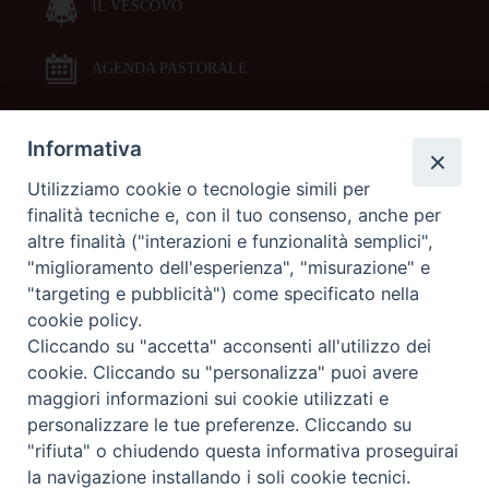
IL VESCOVO
AGENDA PASTORALE
Informativa
DOCUMENTI PASTORALI
Utilizziamo cookie o tecnologie simili per
finalità tecniche e, con il tuo consenso, anche per
ORARI MESSE
altre finalità ("interazioni e funzionalità semplici",
"miglioramento dell'esperienza", "misurazione" e
LITURGIA DELLE ORE
"targeting e pubblicità") come specificato nella
cookie policy.
Cliccando su "accetta" acconsenti all'utilizzo dei
GALLERIE FOTOGRAFICHE
cookie. Cliccando su "personalizza" puoi avere
maggiori informazioni sui cookie utilizzati e
personalizzare le tue preferenze. Cliccando su
GALLERIE VIDEO
"rifiuta" o chiudendo questa informativa proseguirai
la navigazione installando i soli cookie tecnici.