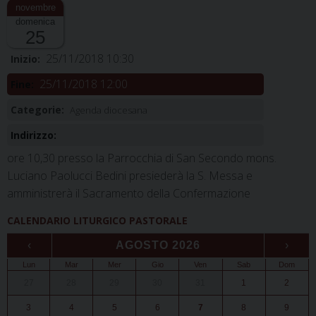
domenica
25
25/11/2018 10:30
Inizio:
25/11/2018 12:00
Fine:
Categorie:
Agenda diocesana
Indirizzo:
ore 10,30 presso la Parrocchia di San Secondo mons.
Luciano Paolucci Bedini presiederà la S. Messa e
amministrerà il Sacramento della Confermazione
CALENDARIO LITURGICO PASTORALE
‹
AGOSTO 2026
›
Lun
Mar
Mer
Gio
Ven
Sab
Dom
27
28
29
30
31
1
2
3
4
5
6
7
8
9