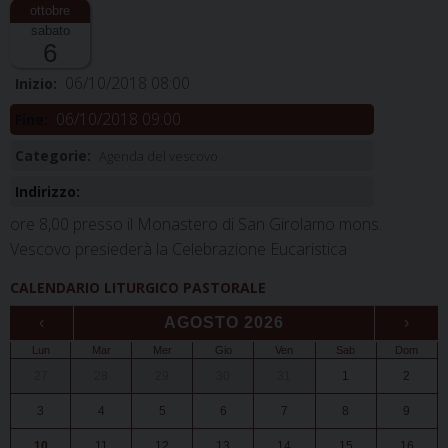
sabato
6
06/10/2018 08:00
Inizio:
06/10/2018 09:00
Fine:
Categorie:
Agenda del vescovo
Indirizzo:
ore 8,00 presso il Monastero di San Girolamo mons.
Vescovo presiederà la Celebrazione Eucaristica
CALENDARIO LITURGICO PASTORALE
‹
AGOSTO 2026
›
Lun
Mar
Mer
Gio
Ven
Sab
Dom
27
28
29
30
31
1
2
3
4
5
6
7
8
9
10
11
12
13
14
15
16