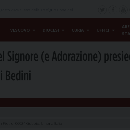
Agosto 2026 /
Festa della Trasfigurazione del
ARE
VESCOVO
DIOCESI
CURIA
UFFICI
ST
el Signore (e Adorazione) presi
i Bedini
n Pietro, 06024 Gubbio, Umbria Italia