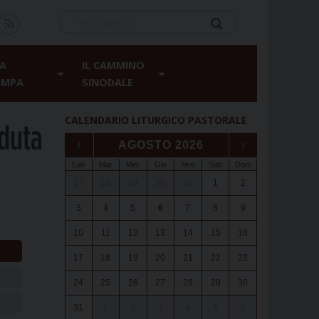
A
IL CAMMINO
AMPA
SINODALE
CALENDARIO LITURGICO PASTORALE
eduta
‹
AGOSTO 2026
›
Lun
Mar
Mer
Gio
Ven
Sab
Dom
27
28
29
30
31
1
2
3
4
5
6
7
8
9
10
11
12
13
14
15
16
17
18
19
20
21
22
23
24
25
26
27
28
29
30
31
1
2
3
4
5
6