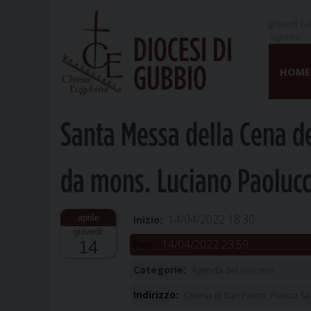
giovedì 6 
Signore
DIOCESI DI
Skip
GUBBIO
to
HOME
content
Santa Messa della Cena d
da mons. Luciano Paolucc
14/04/2022 18:30
Inizio:
giovedì
14/04/2022 23:59
14
Fine:
Categorie:
Agenda del vescovo
Indirizzo:
Chiesa di San Pietro, Piazza Sa