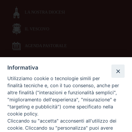
LA NOSTRA DIOCESI
IL VESCOVO
AGENDA PASTORALE
Informativa
DOCUMENTI PASTORALI
Utilizziamo cookie o tecnologie simili per
finalità tecniche e, con il tuo consenso, anche per
ORARI MESSE
altre finalità ("interazioni e funzionalità semplici",
"miglioramento dell'esperienza", "misurazione" e
LITURGIA DELLE ORE
"targeting e pubblicità") come specificato nella
cookie policy.
Cliccando su "accetta" acconsenti all'utilizzo dei
GALLERIE FOTOGRAFICHE
cookie. Cliccando su "personalizza" puoi avere