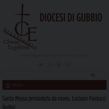
DIOCESI DI GUBBIO
sabato 8 Agosto 2026 /
San Domenico, sacerdote
Skip
Home
to
content
Santa Messa presieduta da mons. Luciano Paolucci
Bedini