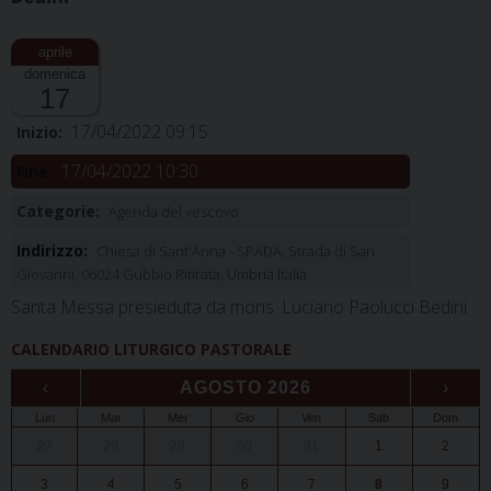
domenica
17
17/04/2022 09:15
Inizio:
17/04/2022 10:30
Fine:
Categorie:
Agenda del vescovo
Indirizzo:
Chiesa di Sant'Anna - SPADA, Strada di San
Giovanni, 06024 Gubbio Ritirata, Umbria Italia
Santa Messa presieduta da mons. Luciano Paolucci Bedini
CALENDARIO LITURGICO PASTORALE
‹
AGOSTO 2026
›
Lun
Mar
Mer
Gio
Ven
Sab
Dom
27
28
29
30
31
1
2
3
4
5
6
7
8
9