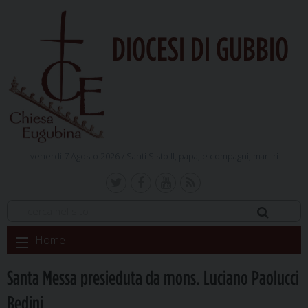
DIOCESI DI GUBBIO
venerdì 7 Agosto 2026 /
Santi Sisto II, papa, e compagni, martiri
Skip
Home
to
content
Santa Messa presieduta da mons. Luciano Paolucci
Bedini