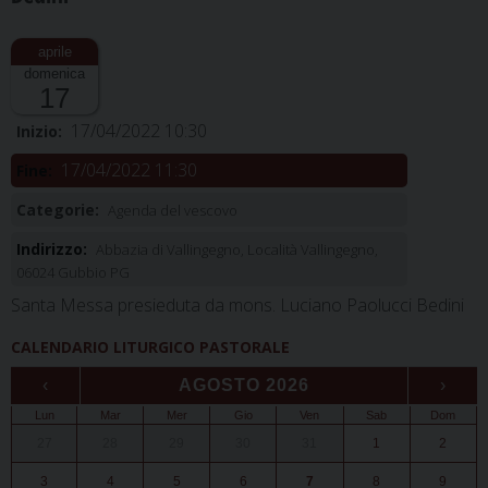
domenica
17
17/04/2022 10:30
Inizio:
17/04/2022 11:30
Fine:
Categorie:
Agenda del vescovo
Indirizzo:
Abbazia di Vallingegno, Località Vallingegno,
06024 Gubbio PG
Santa Messa presieduta da mons. Luciano Paolucci Bedini
CALENDARIO LITURGICO PASTORALE
‹
AGOSTO 2026
›
Lun
Mar
Mer
Gio
Ven
Sab
Dom
27
28
29
30
31
1
2
3
4
5
6
7
8
9