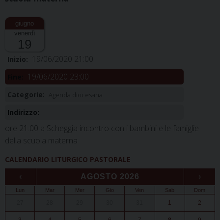
venerdì
19
19/06/2020 21:00
Inizio:
19/06/2020 23:00
Fine:
Categorie:
Agenda diocesana
Indirizzo:
ore 21.00 a Scheggia incontro con i bambini e le famiglie
della scuola materna
CALENDARIO LITURGICO PASTORALE
‹
AGOSTO 2026
›
Lun
Mar
Mer
Gio
Ven
Sab
Dom
27
28
29
30
31
1
2