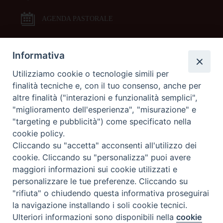
AGENDA PASTORALE
Informativa
DOCUMENTI PASTORALI
Utilizziamo cookie o tecnologie simili per
finalità tecniche e, con il tuo consenso, anche per
ORARI MESSE
altre finalità ("interazioni e funzionalità semplici",
"miglioramento dell'esperienza", "misurazione" e
LITURGIA DELLE ORE
"targeting e pubblicità") come specificato nella
cookie policy.
Cliccando su "accetta" acconsenti all'utilizzo dei
GALLERIE FOTOGRAFICHE
cookie. Cliccando su "personalizza" puoi avere
maggiori informazioni sui cookie utilizzati e
personalizzare le tue preferenze. Cliccando su
GALLERIE VIDEO
"rifiuta" o chiudendo questa informativa proseguirai
la navigazione installando i soli cookie tecnici.
Preferenze Cookie
Ulteriori informazioni sono disponibili nella
cookie