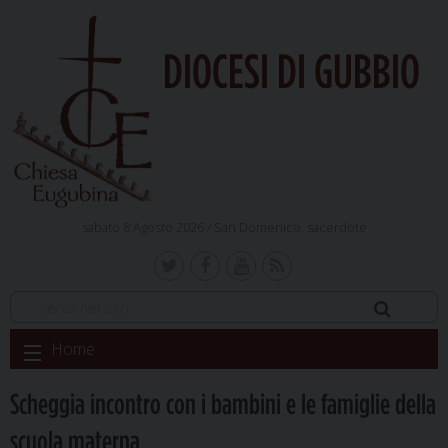
DIOCESI DI GUBBIO
sabato 8 Agosto 2026 /
San Domenico, sacerdote
Skip
Home
to
content
Scheggia incontro con i bambini e le famiglie della
scuola materna