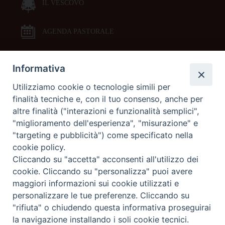
IL VESCOVO
AGENDA PASTORALE
Informativa
DOCUMENTI PASTORALI
Utilizziamo cookie o tecnologie simili per
finalità tecniche e, con il tuo consenso, anche per
ORARI MESSE
altre finalità ("interazioni e funzionalità semplici",
"miglioramento dell'esperienza", "misurazione" e
LITURGIA DELLE ORE
"targeting e pubblicità") come specificato nella
cookie policy.
Cliccando su "accetta" acconsenti all'utilizzo dei
GALLERIE FOTOGRAFICHE
cookie. Cliccando su "personalizza" puoi avere
maggiori informazioni sui cookie utilizzati e
personalizzare le tue preferenze. Cliccando su
GALLERIE VIDEO
"rifiuta" o chiudendo questa informativa proseguirai
la navigazione installando i soli cookie tecnici.