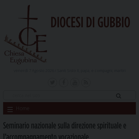
DIOCESI DI GUBBIO
venerdì 7 Agosto 2026 /
Santi Sisto II, papa, e compagni, martiri
Skip
Home
to
content
Seminario nazionale sulla direzione spirituale e
l’accompagnamento vocazionale