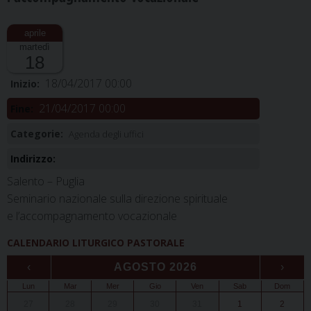
martedì
18
18/04/2017 00:00
Inizio:
21/04/2017 00:00
Fine:
Categorie:
Agenda degli uffici
Indirizzo:
Salento – Puglia
Seminario nazionale sulla direzione spirituale
e l’accompagnamento vocazionale
CALENDARIO LITURGICO PASTORALE
‹
AGOSTO 2026
›
Lun
Mar
Mer
Gio
Ven
Sab
Dom
27
28
29
30
31
1
2