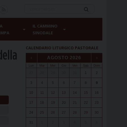
A
IL CAMMINO
AMPA
SINODALE
CALENDARIO LITURGICO PASTORALE
della
‹
AGOSTO 2026
›
Lun
Mar
Mer
Gio
Ven
Sab
Dom
27
28
29
30
31
1
2
3
4
5
6
7
8
9
10
11
12
13
14
15
16
17
18
19
20
21
22
23
24
25
26
27
28
29
30
31
1
2
3
4
5
6