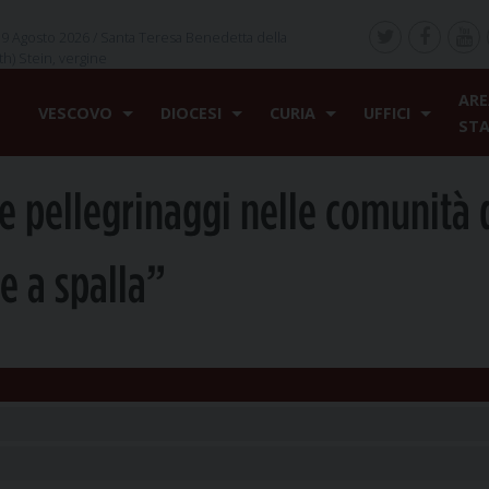
9 Agosto 2026 /
Santa Teresa Benedetta della
th) Stein, vergine
ARE
VESCOVO
DIOCESI
CURIA
UFFICI
ST
i e pellegrinaggi nelle comunità 
e a spalla”