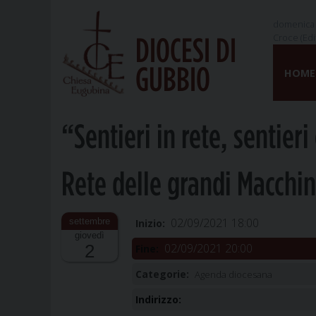
domenica 
Croce (Edi
DIOCESI DI
Skip
GUBBIO
to
HOME
content
“Sentieri in rete, sentier
Rete delle grandi Macchin
02/09/2021 18:00
Inizio:
giovedì
02/09/2021 20:00
2
Fine:
Categorie:
Agenda diocesana
Indirizzo: