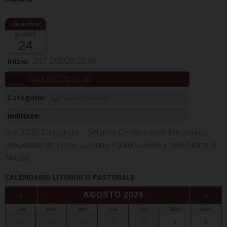
giovedì
24
24/12/2020 20:30
Inizio:
24/12/2020 21:30
Fine:
Categorie:
Agenda del vescovo
Indirizzo:
ore 20,30 Cattedrale – Solenne Celebrazione Eucaristica
presieduta da mons. Luciano Paolucci Bedini nella Notte di
Natale
CALENDARIO LITURGICO PASTORALE
‹
AGOSTO 2026
›
Lun
Mar
Mer
Gio
Ven
Sab
Dom
27
28
29
30
31
1
2