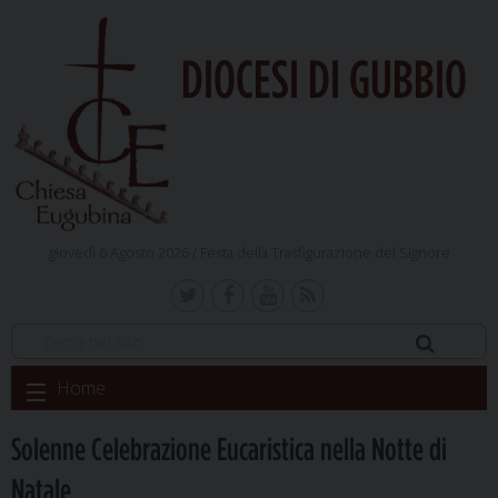
DIOCESI DI GUBBIO
giovedì 6 Agosto 2026 /
Festa della Trasfigurazione del Signore
Skip
Home
to
content
Solenne Celebrazione Eucaristica nella Notte di
Natale