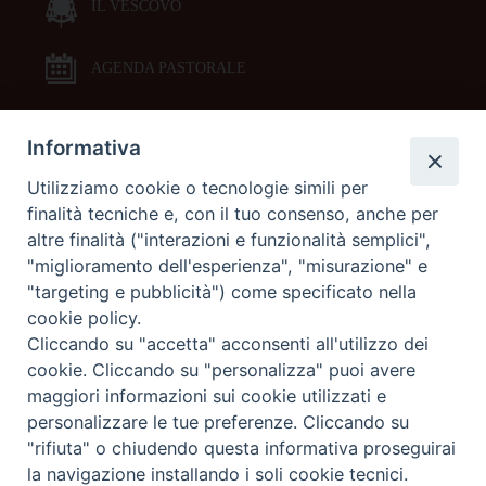
IL VESCOVO
AGENDA PASTORALE
Informativa
DOCUMENTI PASTORALI
Utilizziamo cookie o tecnologie simili per
finalità tecniche e, con il tuo consenso, anche per
ORARI MESSE
altre finalità ("interazioni e funzionalità semplici",
"miglioramento dell'esperienza", "misurazione" e
LITURGIA DELLE ORE
"targeting e pubblicità") come specificato nella
cookie policy.
Cliccando su "accetta" acconsenti all'utilizzo dei
GALLERIE FOTOGRAFICHE
cookie. Cliccando su "personalizza" puoi avere
maggiori informazioni sui cookie utilizzati e
personalizzare le tue preferenze. Cliccando su
GALLERIE VIDEO
"rifiuta" o chiudendo questa informativa proseguirai
la navigazione installando i soli cookie tecnici.