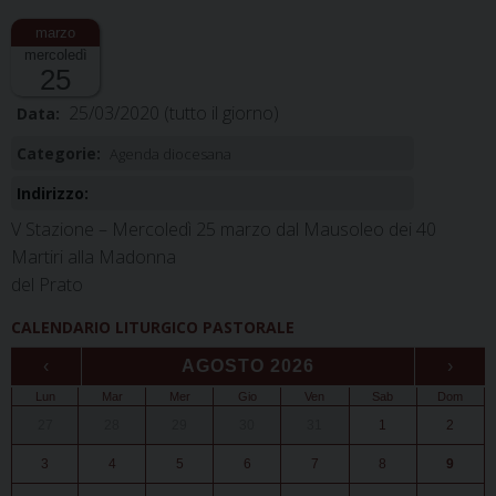
mercoledì
25
25/03/2020
(tutto il giorno)
Data:
Categorie:
Agenda diocesana
Indirizzo:
V Stazione – Mercoledì 25 marzo dal Mausoleo dei 40
Martiri alla Madonna
del Prato
CALENDARIO LITURGICO PASTORALE
‹
AGOSTO 2026
›
Lun
Mar
Mer
Gio
Ven
Sab
Dom
27
28
29
30
31
1
2
3
4
5
6
7
8
9