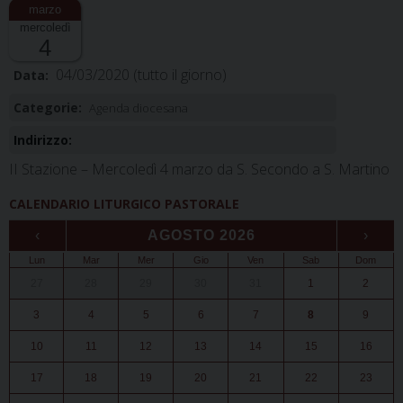
mercoledì
4
04/03/2020
(tutto il giorno)
Data:
Categorie:
Agenda diocesana
Indirizzo:
II Stazione – Mercoledì 4 marzo da S. Secondo a S. Martino
CALENDARIO LITURGICO PASTORALE
‹
AGOSTO 2026
›
Lun
Mar
Mer
Gio
Ven
Sab
Dom
27
28
29
30
31
1
2
3
4
5
6
7
8
9
10
11
12
13
14
15
16
17
18
19
20
21
22
23