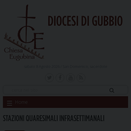
DIOCESI DI GUBBIO
sabato 8 Agosto 2026 /
San Domenico, sacerdote
Skip
Home
to
content
STAZIONI QUARESIMALI INFRASETTIMANALI