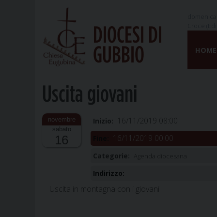
domenica 
Croce (Edi
DIOCESI DI
Skip
GUBBIO
to
HOME
content
Uscita giovani
16/11/2019 08:00
Inizio:
sabato
16/11/2019 00:00
16
Fine:
Categorie:
Agenda diocesana
Indirizzo:
Uscita in montagna con i giovani