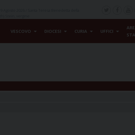
9 Agosto 2026 /
Santa Teresa Benedetta della
th) Stein, vergine
ARE
VESCOVO
DIOCESI
CURIA
UFFICI
ST