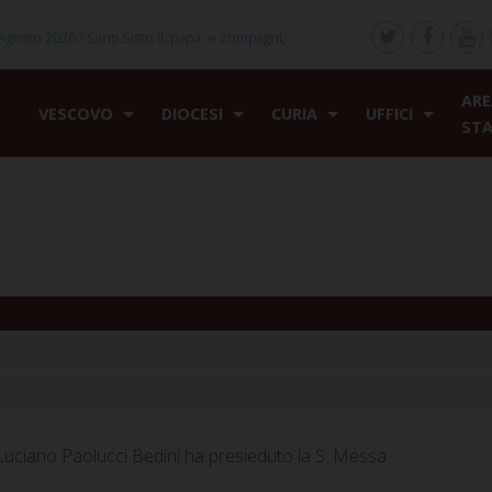
Agosto 2026 /
Santi Sisto II, papa, e compagni,
ARE
VESCOVO
DIOCESI
CURIA
UFFICI
ST
 Luciano Paolucci Bedini ha presieduto la S. Messa