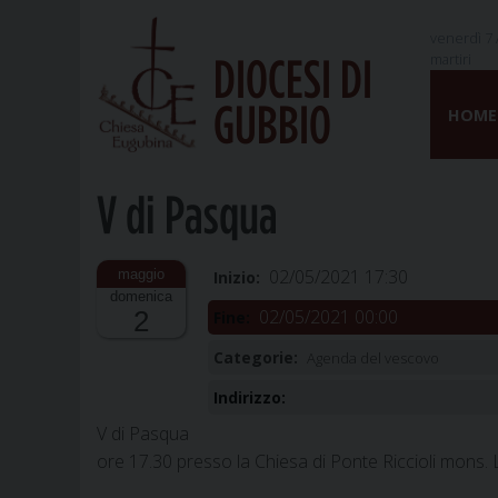
venerdì 7 
martiri
DIOCESI DI
Skip
GUBBIO
to
HOME
content
V di Pasqua
02/05/2021 17:30
Inizio:
domenica
02/05/2021 00:00
2
Fine:
Categorie:
Agenda del vescovo
Indirizzo:
V di Pasqua
ore 17.30 presso la Chiesa di Ponte Riccioli mons.