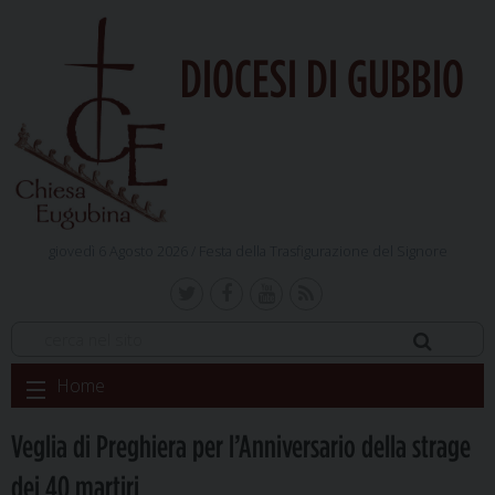
DIOCESI DI GUBBIO
giovedì 6 Agosto 2026 /
Festa della Trasfigurazione del Signore
Skip
Home
to
content
Veglia di Preghiera per l’Anniversario della strage
dei 40 martiri