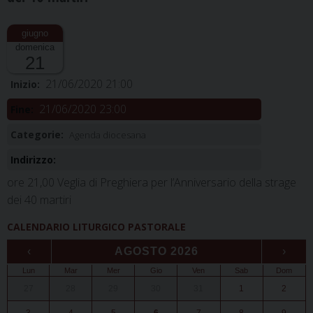
domenica
21
21/06/2020 21:00
Inizio:
21/06/2020 23:00
Fine:
Categorie:
Agenda diocesana
Indirizzo:
ore 21,00 Veglia di Preghiera per l’Anniversario della strage
dei 40 martiri
CALENDARIO LITURGICO PASTORALE
‹
AGOSTO 2026
›
Lun
Mar
Mer
Gio
Ven
Sab
Dom
27
28
29
30
31
1
2